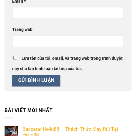
Email
*
Trang web
Lưu tên của tôi, email, và trang web trong trình duyệt
này cho lần bình luận kế tiếp của tôi.
BÀI VIẾT MỚI NHẤT
Baccarat Hello88 – Thách Thức May Rủi Tại
Hello88