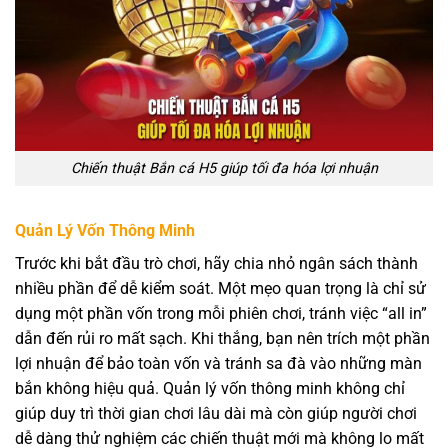
Chiến thuật Bắn cá H5 giúp tối đa hóa lợi nhuận
Quản Lý Vốn Thông Minh
Trước khi bắt đầu trò chơi, hãy chia nhỏ ngân sách thành
nhiều phần để dễ kiểm soát. Một mẹo quan trọng là chỉ sử
dụng một phần vốn trong mỗi phiên chơi, tránh việc “all in”
dẫn đến rủi ro mất sạch. Khi thắng, bạn nên trích một phần
lợi nhuận để bảo toàn vốn và tránh sa đà vào những màn
bắn không hiệu quả. Quản lý vốn thông minh không chỉ
giúp duy trì thời gian chơi lâu dài mà còn giúp người chơi
dễ dàng thử nghiệm các chiến thuật mới mà không lo mất