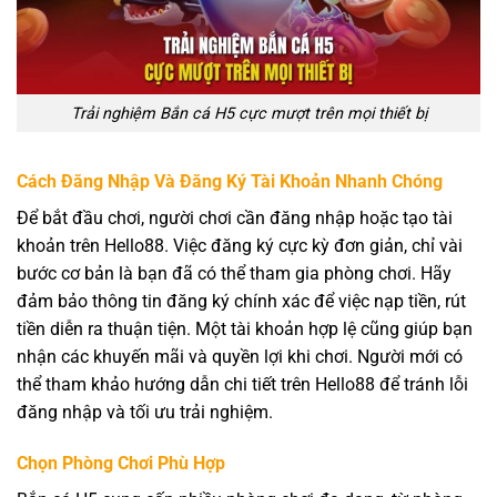
Trải nghiệm Bắn cá H5 cực mượt trên mọi thiết bị
Cách Đăng Nhập Và Đăng Ký Tài Khoản Nhanh Chóng
Để bắt đầu chơi, người chơi cần đăng nhập hoặc tạo tài
khoản trên Hello88. Việc đăng ký cực kỳ đơn giản, chỉ vài
bước cơ bản là bạn đã có thể tham gia phòng chơi. Hãy
đảm bảo thông tin đăng ký chính xác để việc nạp tiền, rút
tiền diễn ra thuận tiện. Một tài khoản hợp lệ cũng giúp bạn
nhận các khuyến mãi và quyền lợi khi chơi. Người mới có
thể tham khảo hướng dẫn chi tiết trên Hello88 để tránh lỗi
đăng nhập và tối ưu trải nghiệm.
Chọn Phòng Chơi Phù Hợp