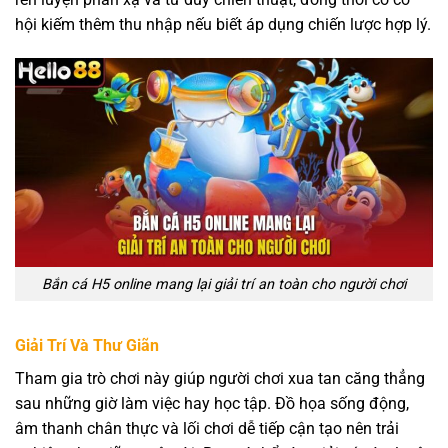
hội kiếm thêm thu nhập nếu biết áp dụng chiến lược hợp lý.
Bắn cá H5 online mang lại giải trí an toàn cho người chơi
Giải Trí Và Thư Giãn
Tham gia trò chơi này giúp người chơi xua tan căng thẳng
sau những giờ làm việc hay học tập. Đồ họa sống động,
âm thanh chân thực và lối chơi dễ tiếp cận tạo nên trải