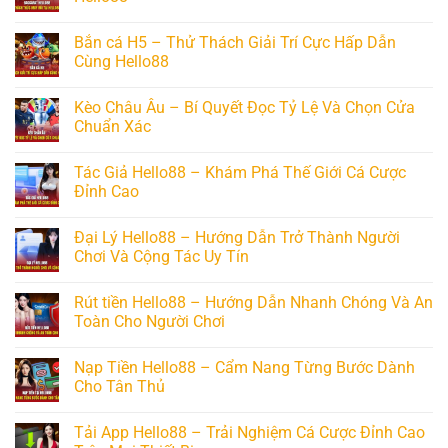
Không
có
Bắn cá H5 – Thử Thách Giải Trí Cực Hấp Dẫn
bình
luận
Cùng Hello88
ở
Baccarat
Không
Hello88
có
Kèo Châu Âu – Bí Quyết Đọc Tỷ Lệ Và Chọn Cửa
–
bình
Thách
luận
Chuẩn Xác
Thức
ở
May
Bắn
Không
Rủi
cá
có
Tác Giả Hello88 – Khám Phá Thế Giới Cá Cược
Tại
H5
bình
Hello88
–
luận
Đỉnh Cao
Thử
ở
Thách
Kèo
Không
Giải
Châu
có
Đại Lý Hello88 – Hướng Dẫn Trở Thành Người
Trí
Âu
bình
Cực
–
luận
Chơi Và Cộng Tác Uy Tín
Hấp
Bí
ở
Dẫn
Quyết
Tác
Không
Cùng
Đọc
Giả
có
Rút tiền Hello88 – Hướng Dẫn Nhanh Chóng Và An
Hello88
Tỷ
Hello88
bình
Lệ
–
luận
Toàn Cho Người Chơi
Và
Khám
ở
Chọn
Phá
Đại
Không
Cửa
Thế
Lý
có
Nạp Tiền Hello88 – Cẩm Nang Từng Bước Dành
Chuẩn
Giới
Hello88
bình
Xác
Cá
–
luận
Cho Tân Thủ
Cược
Hướng
ở
Đỉnh
Dẫn
Rút
Không
Cao
Trở
tiền
có
Tải App Hello88 – Trải Nghiệm Cá Cược Đỉnh Cao
Thành
Hello88
bình
Người
–
luận