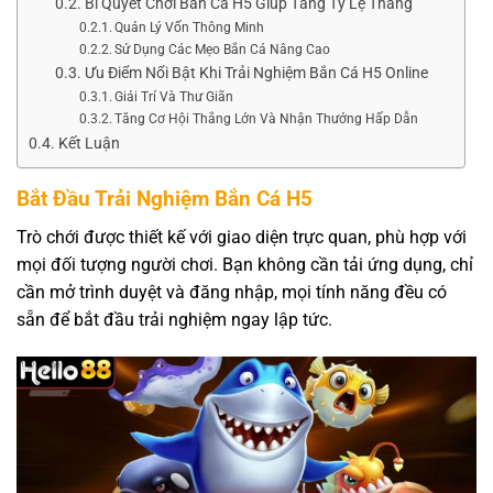
Bí Quyết Chơi Bắn Cá H5 Giúp Tăng Tỷ Lệ Thắng
Quản Lý Vốn Thông Minh
Sử Dụng Các Mẹo Bắn Cá Nâng Cao
Ưu Điểm Nổi Bật Khi Trải Nghiệm Bắn Cá H5 Online
Giải Trí Và Thư Giãn
Tăng Cơ Hội Thắng Lớn Và Nhận Thưởng Hấp Dẫn
Kết Luận
Bắt Đầu Trải Nghiệm Bắn Cá H5
Trò chới được thiết kế với giao diện trực quan, phù hợp với
mọi đối tượng người chơi. Bạn không cần tải ứng dụng, chỉ
cần mở trình duyệt và đăng nhập, mọi tính năng đều có
sẵn để bắt đầu trải nghiệm ngay lập tức.