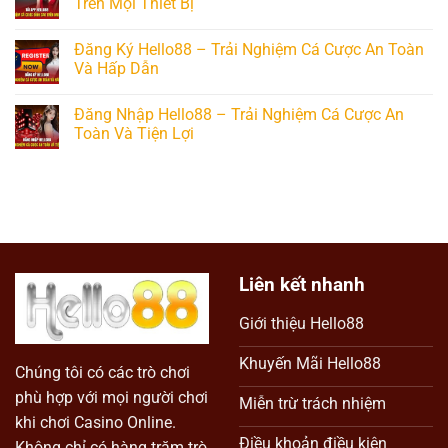
Trên Mọi Thiết Bị
Chơi
Hướng
ở
Và
Dẫn
Nạp
Không
Cộng
Nhanh
Tiền
có
Đăng Ký Hello88 – Trải Nghiệm Cá Cược An Toàn
Tác
Chóng
Hello88
bình
Uy
Và
–
luận
Và Hấp Dẫn
Tín
An
Cẩm
ở
Toàn
Nang
Tải
Không
Cho
Từng
App
có
Đăng Nhập Hello88 – Trải Nghiệm Cá Cược An
Người
Bước
Hello88
bình
Chơi
Dành
–
luận
Toàn Và Tiện Lợi
Cho
Trải
ở
Tân
Nghiệm
Đăng
Không
Thủ
Cá
Ký
có
Cược
Hello88
bình
Đỉnh
–
luận
Cao
Trải
ở
Trên
Nghiệm
Đăng
Mọi
Cá
Nhập
Thiết
Cược
Hello88
Bị
An
–
Toàn
Trải
Liên kết nhanh
Và
Nghiệm
Hấp
Cá
Dẫn
Cược
Giới thiệu Hello88
An
Toàn
Và
Khuyến Mãi Hello88
Tiện
Chúng tôi có các trò chơi
Lợi
phù hợp với mọi người chơi
Miễn trừ trách nhiệm
khi chơi Casino Online.
Điều khoản điều kiện
Không chỉ có hàng trăm trò