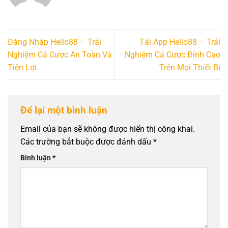
Đăng Nhập Hello88 – Trải
Tải App Hello88 – Trải
Nghiệm Cá Cược An Toàn Và
Nghiệm Cá Cược Đỉnh Cao
Tiện Lợi
Trên Mọi Thiết Bị
Để lại một bình luận
Email của bạn sẽ không được hiển thị công khai.
Các trường bắt buộc được đánh dấu
*
Bình luận
*