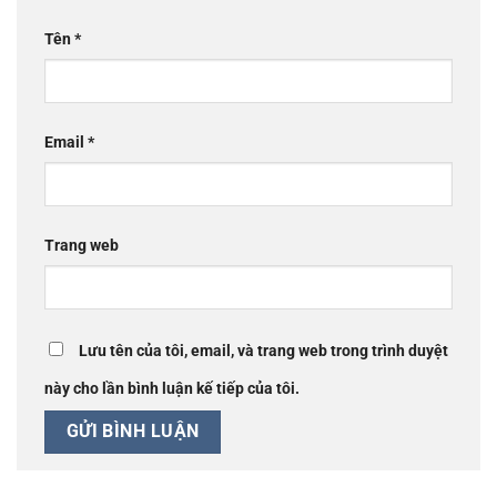
Tên
*
Email
*
Trang web
Lưu tên của tôi, email, và trang web trong trình duyệt
này cho lần bình luận kế tiếp của tôi.