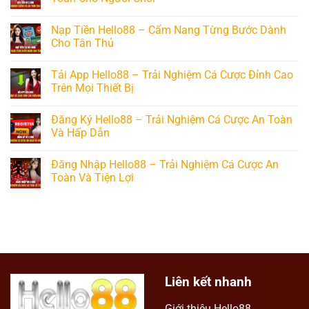
Và
Khám
ở
Chọn
Phá
Đại
Không
Cửa
Thế
Lý
có
Nạp Tiền Hello88 – Cẩm Nang Từng Bước Dành
Chuẩn
Giới
Hello88
bình
Xác
Cá
–
luận
Cho Tân Thủ
Cược
Hướng
ở
Đỉnh
Dẫn
Rút
Không
Cao
Trở
tiền
có
Tải App Hello88 – Trải Nghiệm Cá Cược Đỉnh Cao
Thành
Hello88
bình
Người
–
luận
Trên Mọi Thiết Bị
Chơi
Hướng
ở
Và
Dẫn
Nạp
Không
Cộng
Nhanh
Tiền
có
Đăng Ký Hello88 – Trải Nghiệm Cá Cược An Toàn
Tác
Chóng
Hello88
bình
Uy
Và
–
luận
Và Hấp Dẫn
Tín
An
Cẩm
ở
Toàn
Nang
Tải
Không
Cho
Từng
App
có
Đăng Nhập Hello88 – Trải Nghiệm Cá Cược An
Người
Bước
Hello88
bình
Chơi
Dành
–
luận
Toàn Và Tiện Lợi
Cho
Trải
ở
Tân
Nghiệm
Đăng
Không
Thủ
Cá
Ký
có
Cược
Hello88
bình
Đỉnh
–
luận
Cao
Trải
ở
Trên
Nghiệm
Đăng
Mọi
Cá
Nhập
Thiết
Cược
Hello88
Bị
An
–
Toàn
Trải
Liên kết nhanh
Và
Nghiệm
Hấp
Cá
Dẫn
Cược
Giới thiệu Hello88
An