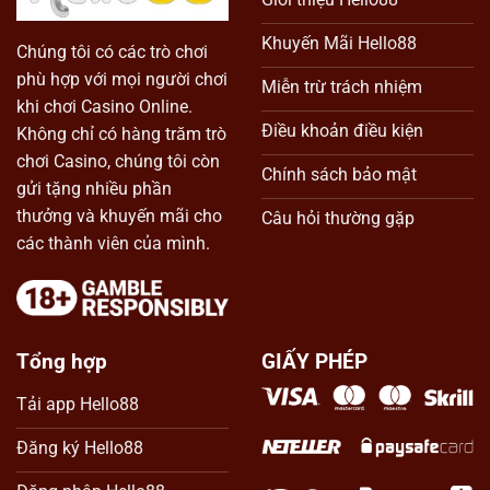
Toàn
Và
Khuyến Mãi Hello88
Tiện
Chúng tôi có các trò chơi
Lợi
phù hợp với mọi người chơi
Miễn trừ trách nhiệm
khi chơi Casino Online.
Điều khoản điều kiện
Không chỉ có hàng trăm trò
chơi Casino, chúng tôi còn
Chính sách bảo mật
gửi tặng nhiều phần
thưởng và khuyến mãi cho
Câu hỏi thường gặp
các thành viên của mình.
Tổng hợp
GIẤY PHÉP
Tải app Hello88
Đăng ký Hello88