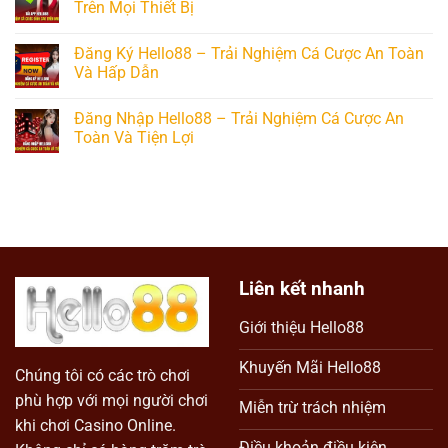
Người
–
luận
Trên Mọi Thiết Bị
Chơi
Hướng
ở
Và
Dẫn
Nạp
Không
Cộng
Nhanh
Tiền
có
Đăng Ký Hello88 – Trải Nghiệm Cá Cược An Toàn
Tác
Chóng
Hello88
bình
Uy
Và
–
luận
Và Hấp Dẫn
Tín
An
Cẩm
ở
Toàn
Nang
Tải
Không
Cho
Từng
App
có
Đăng Nhập Hello88 – Trải Nghiệm Cá Cược An
Người
Bước
Hello88
bình
Chơi
Dành
–
luận
Toàn Và Tiện Lợi
Cho
Trải
ở
Tân
Nghiệm
Đăng
Không
Thủ
Cá
Ký
có
Cược
Hello88
bình
Đỉnh
–
luận
Cao
Trải
ở
Trên
Nghiệm
Đăng
Mọi
Cá
Nhập
Thiết
Cược
Hello88
Bị
An
–
Toàn
Trải
Liên kết nhanh
Và
Nghiệm
Hấp
Cá
Dẫn
Cược
Giới thiệu Hello88
An
Toàn
Và
Khuyến Mãi Hello88
Tiện
Chúng tôi có các trò chơi
Lợi
phù hợp với mọi người chơi
Miễn trừ trách nhiệm
khi chơi Casino Online.
Điều khoản điều kiện