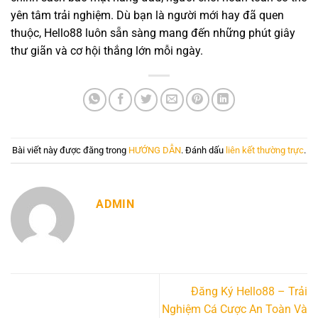
yên tâm trải nghiệm. Dù bạn là người mới hay đã quen
thuộc, Hello88 luôn sẵn sàng mang đến những phút giây
thư giãn và cơ hội thắng lớn mỗi ngày.
Bài viết này được đăng trong
HƯỚNG DẪN
. Đánh dấu
liên kết thường trực
.
ADMIN
Đăng Ký Hello88 – Trải
Nghiệm Cá Cược An Toàn Và