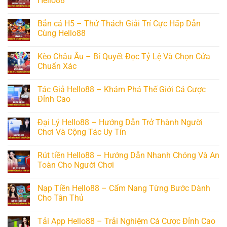
Hello88
Không
có
Bắn cá H5 – Thử Thách Giải Trí Cực Hấp Dẫn
bình
luận
Cùng Hello88
ở
Baccarat
Không
Hello88
có
Kèo Châu Âu – Bí Quyết Đọc Tỷ Lệ Và Chọn Cửa
–
bình
Thách
luận
Chuẩn Xác
Thức
ở
May
Bắn
Không
Rủi
cá
có
Tác Giả Hello88 – Khám Phá Thế Giới Cá Cược
Tại
H5
bình
Hello88
–
luận
Đỉnh Cao
Thử
ở
Thách
Kèo
Không
Giải
Châu
có
Đại Lý Hello88 – Hướng Dẫn Trở Thành Người
Trí
Âu
bình
Cực
–
luận
Chơi Và Cộng Tác Uy Tín
Hấp
Bí
ở
Dẫn
Quyết
Tác
Không
Cùng
Đọc
Giả
có
Rút tiền Hello88 – Hướng Dẫn Nhanh Chóng Và An
Hello88
Tỷ
Hello88
bình
Lệ
–
luận
Toàn Cho Người Chơi
Và
Khám
ở
Chọn
Phá
Đại
Không
Cửa
Thế
Lý
có
Nạp Tiền Hello88 – Cẩm Nang Từng Bước Dành
Chuẩn
Giới
Hello88
bình
Xác
Cá
–
luận
Cho Tân Thủ
Cược
Hướng
ở
Đỉnh
Dẫn
Rút
Không
Cao
Trở
tiền
có
Tải App Hello88 – Trải Nghiệm Cá Cược Đỉnh Cao
Thành
Hello88
bình