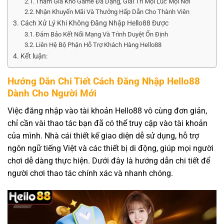
Tham Gia Kho Game Đa Dạng, Giải Trí Mọi Lúc Mọi Nơi
Nhận Khuyến Mãi Và Thưởng Hấp Dẫn Cho Thành Viên
Cách Xử Lý Khi Không Đăng Nhập Hello88 Được
Đảm Bảo Kết Nối Mạng Và Trình Duyệt Ổn Định
Liên Hệ Bộ Phận Hỗ Trợ Khách Hàng Hello88
Kết luận:
Hướng Dẫn Chi Tiết Cách Đăng Nhập Hello88
Dành Cho Người Mới
Việc đăng nhập vào tài khoản Hello88 vô cùng đơn giản,
chỉ cần vài thao tác bạn đã có thể truy cập vào tài khoản
của mình. Nhà cái thiết kế giao diện dễ sử dụng, hỗ trợ
ngôn ngữ tiếng Việt và các thiết bị di động, giúp mọi người
chơi dễ dàng thực hiện. Dưới đây là hướng dẫn chi tiết để
người chơi thao tác chính xác và nhanh chóng.