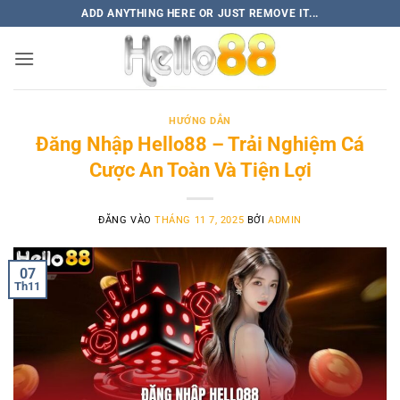
Bỏ
ADD ANYTHING HERE OR JUST REMOVE IT...
qua
nội
dung
HƯỚNG DẪN
Đăng Nhập Hello88 – Trải Nghiệm Cá
Cược An Toàn Và Tiện Lợi
ĐĂNG VÀO
THÁNG 11 7, 2025
BỞI
ADMIN
07
Th11