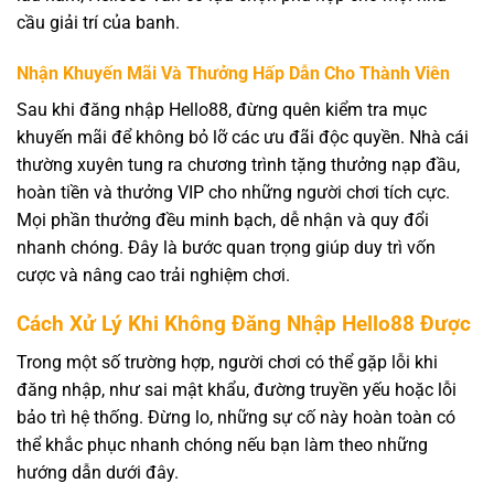
cầu giải trí của banh.
Nhận Khuyến Mãi Và Thưởng Hấp Dẫn Cho Thành Viên
Sau khi đăng nhập Hello88, đừng quên kiểm tra mục
khuyến mãi để không bỏ lỡ các ưu đãi độc quyền. Nhà cái
thường xuyên tung ra chương trình tặng thưởng nạp đầu,
hoàn tiền và thưởng VIP cho những người chơi tích cực.
Mọi phần thưởng đều minh bạch, dễ nhận và quy đổi
nhanh chóng. Đây là bước quan trọng giúp duy trì vốn
cược và nâng cao trải nghiệm chơi.
Cách Xử Lý Khi Không Đăng Nhập Hello88 Được
Trong một số trường hợp, người chơi có thể gặp lỗi khi
đăng nhập, như sai mật khẩu, đường truyền yếu hoặc lỗi
bảo trì hệ thống. Đừng lo, những sự cố này hoàn toàn có
thể khắc phục nhanh chóng nếu bạn làm theo những
hướng dẫn dưới đây.